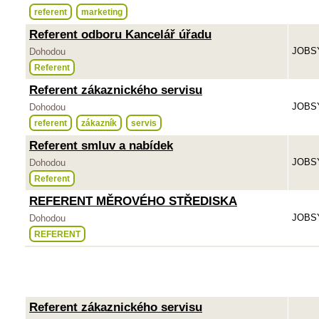
referent
marketing
Referent odboru Kancelář úřadu
JOBSY
Dohodou
Referent
Referent zákaznického servisu
JOBSY
Dohodou
referent
zákazník
servis
Referent smluv a nabídek
JOBSY
Dohodou
Referent
REFERENT MĚROVÉHO STŘEDISKA
JOBSY
Dohodou
REFERENT
Referent zákaznického servisu