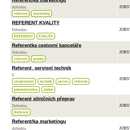
Referent/ka marketingu
JOBSY
dohodou
referent
marketing
REFERENT KVALITY
JOBSY
Dohodou
REFERENT
KVALITA
Referentka cestovní kanceláře
JOBSY
Dohodou
referent
prodej
Referent, servisní technik
0
JOBSY
strojírenství
technik
servis
referent
administrativa
nábor
Referent silničních přeprav
JOBSY
Dohodou
Referent
Referent/ka marketingu
JOBSY
dohodou