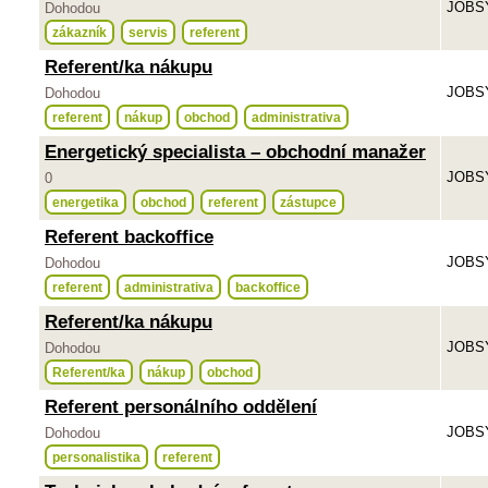
JOBSY
Dohodou
zákazník
servis
referent
Referent/ka nákupu
JOBSY
Dohodou
referent
nákup
obchod
administrativa
Energetický specialista – obchodní manažer
JOBSY
0
energetika
obchod
referent
zástupce
Referent backoffice
JOBSY
Dohodou
referent
administrativa
backoffice
Referent/ka nákupu
JOBSY
Dohodou
Referent/ka
nákup
obchod
Referent personálního oddělení
JOBSY
Dohodou
personalistika
referent