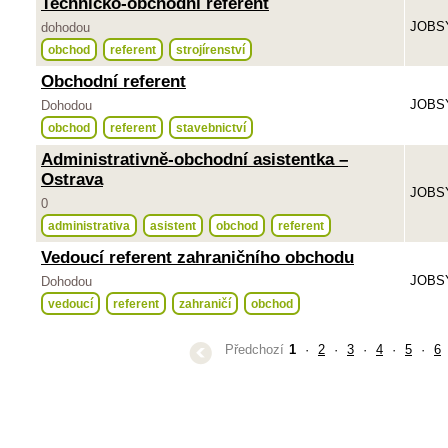
Technicko-obchodní referent
JOBSY
dohodou
obchod
referent
strojírenství
Obchodní referent
JOBSY
Dohodou
obchod
referent
stavebnictví
Administrativně-obchodní asistentka –
Ostrava
JOBSY
0
administrativa
asistent
obchod
referent
Vedoucí referent zahraničního obchodu
JOBSY
Dohodou
vedoucí
referent
zahraničí
obchod
Předchozí
1
·
2
·
3
·
4
·
5
·
6