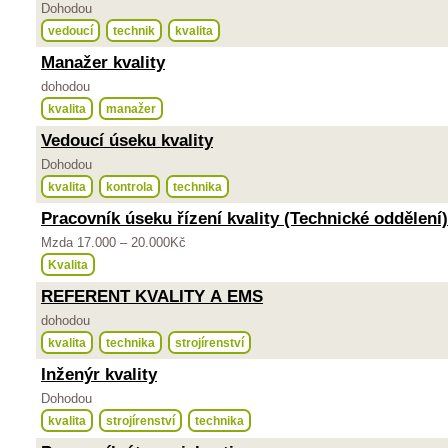
Dohodou
vedoucí
technik
kvalita
Manažer kvality
dohodou
kvalita
manažer
Vedoucí úseku kvality
Dohodou
kvalita
kontrola
technika
Pracovník úseku řízení kvality (Technické oddělení)
Mzda 17.000 – 20.000Kč
Kvalita
REFERENT KVALITY A EMS
dohodou
kvalita
technika
strojírenství
Inženýr kvality
Dohodou
kvalita
strojírenství
technika