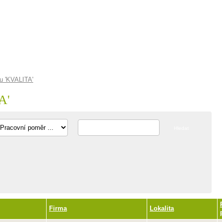
u 'KVALITA'
A
'
Firma
Lokalita