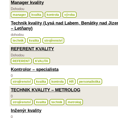
Manager kvality
Dohodou
manager
kvalita
kontrola
výroba
Technik kvality (Lysá nad Labem, Benátky nad Jize
– Letňany)
dohodou
technik
kvalita
strojírenství
REFERENT KVALITY
Dohodou
REFERENT
KVALITA
Kontrolor – specialista
0
strojírenství
kvalita
kontrola
HR
personalistika
TECHNIK KVALITY – METROLOG
0
strojírenství
kvalita
technik
metrolog
Inženýr kvality
0