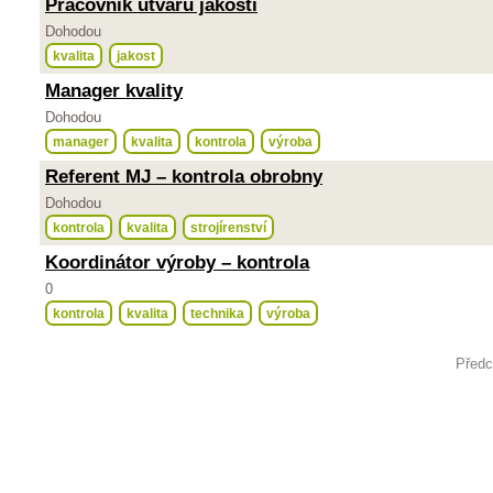
Pracovník útvaru jakosti
Dohodou
kvalita
jakost
Manager kvality
Dohodou
manager
kvalita
kontrola
výroba
Referent MJ – kontrola obrobny
Dohodou
kontrola
kvalita
strojírenství
Koordinátor výroby – kontrola
0
kontrola
kvalita
technika
výroba
Předc