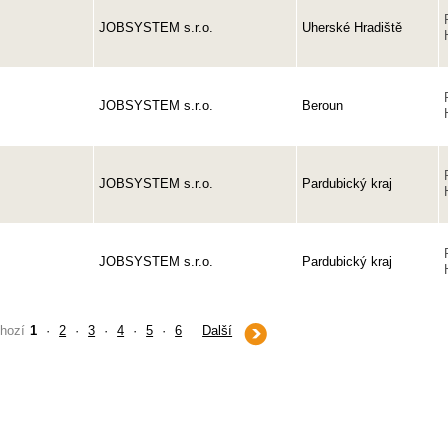
JOBSYSTEM s.r.o.
Uherské Hradiště
JOBSYSTEM s.r.o.
Beroun
JOBSYSTEM s.r.o.
Pardubický kraj
JOBSYSTEM s.r.o.
Pardubický kraj
hozí
1
·
2
·
3
·
4
·
5
·
6
Další