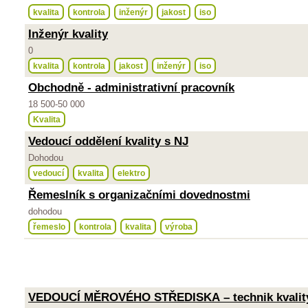
kvalita
kontrola
inženýr
jakost
iso
Inženýr kvality
0
kvalita
kontrola
jakost
inženýr
iso
Obchodně - administrativní pracovník
18 500-50 000
Kvalita
Vedoucí oddělení kvality s NJ
Dohodou
vedoucí
kvalita
elektro
Řemeslník s organizačními dovednostmi
dohodou
řemeslo
kontrola
kvalita
výroba
VEDOUCÍ MĚROVÉHO STŘEDISKA – technik kvalit