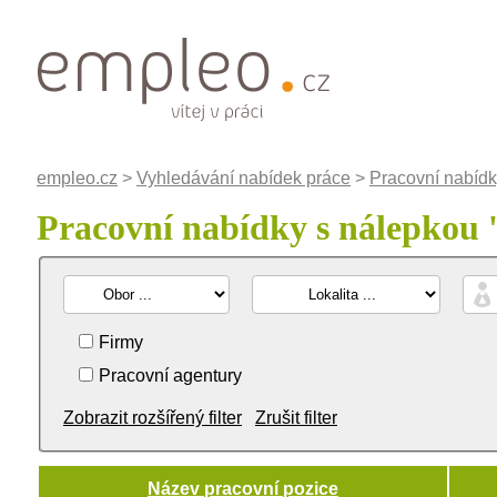
empleo.cz
>
Vyhledávání nabídek práce
>
Pracovní nabídk
Pracovní nabídky s nálepkou 
Firmy
Pracovní agentury
Zobrazit rozšířený filter
Zrušit filter
Název pracovní pozice