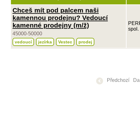
Chceš mít pod palcem naši
kamennou prodejnu? Vedoucí
PER
kamenné prodejny (m/ž)
spol. 
45000-50000
vedoucí
jezírka
Vestec
prodej
Předchozí
Dal