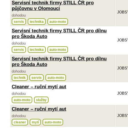
Servisní technik firmy STILL ČR pro
půjčovnu v Olomouci
JOBSY
dohodou
servis
technika
auto-moto
Servisní technik firmy STILL ČR pro dílnu
pro Škoda Auto
JOBSY
dohodou
servis
technika
auto-moto
Servisní technik firmy STILL ČR pro dílnu
pro Škoda Auto
JOBSY
dohodou
technik
servis
auto-moto
Cleaner – ruční mytí aut
JOBSY
dohodou
auto-moto
služby
Cleaner – ruční mytí aut
JOBSY
dohodou
cleaner
mytí
auto-moto