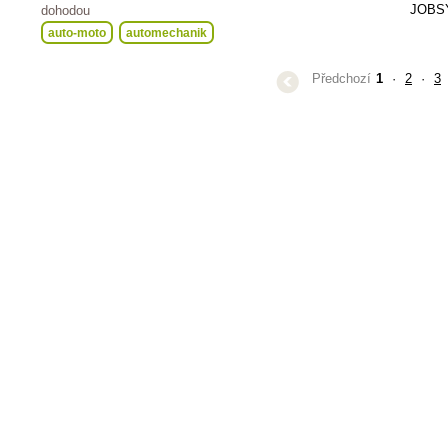
JOBSY
dohodou
auto-moto
automechanik
Předchozí
1
·
2
·
3