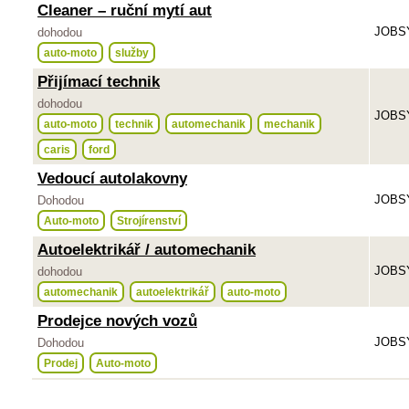
Cleaner – ruční mytí aut
JOBSY
dohodou
auto-moto
služby
Přijímací technik
dohodou
JOBSY
auto-moto
technik
automechanik
mechanik
caris
ford
Vedoucí autolakovny
JOBSY
Dohodou
Auto-moto
Strojírenství
Autoelektrikář / automechanik
JOBSY
dohodou
automechanik
autoelektrikář
auto-moto
Prodejce nových vozů
JOBSY
Dohodou
Prodej
Auto-moto