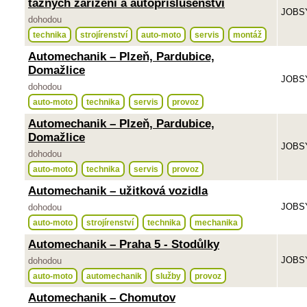
tažných zařízení a autopříslušenství
JOBSY
dohodou
technika
strojírenství
auto-moto
servis
montáž
Automechanik – Plzeň, Pardubice,
Domažlice
JOBSY
dohodou
auto-moto
technika
servis
provoz
Automechanik – Plzeň, Pardubice,
Domažlice
JOBSY
dohodou
auto-moto
technika
servis
provoz
Automechanik – užitková vozidla
JOBSY
dohodou
auto-moto
strojírenství
technika
mechanika
Automechanik – Praha 5 - Stodůlky
JOBSY
dohodou
auto-moto
automechanik
služby
provoz
Automechanik – Chomutov