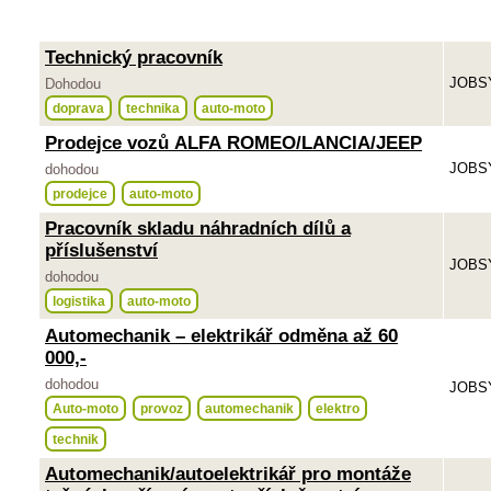
Technický pracovník
JOBSY
Dohodou
doprava
technika
auto-moto
Prodejce vozů ALFA ROMEO/LANCIA/JEEP
JOBSY
dohodou
prodejce
auto-moto
Pracovník skladu náhradních dílů a
příslušenství
JOBSY
dohodou
logistika
auto-moto
Automechanik – elektrikář odměna až 60
000,-
dohodou
JOBSY
Auto-moto
provoz
automechanik
elektro
technik
Automechanik/autoelektrikář pro montáže