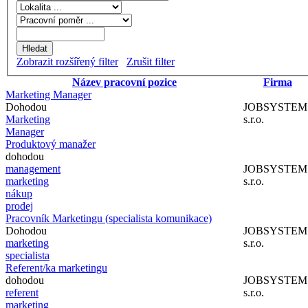
Zobrazit rozšířený filter
Zrušit filter
Název pracovní pozice
Firma
Marketing Manager
Dohodou
JOBSYSTEM
Marketing
s.r.o.
Manager
Produktový manažer
dohodou
management
JOBSYSTEM
marketing
s.r.o.
nákup
prodej
Pracovník Marketingu (specialista komunikace)
Dohodou
JOBSYSTEM
marketing
s.r.o.
specialista
Referent/ka marketingu
dohodou
JOBSYSTEM
referent
s.r.o.
marketing