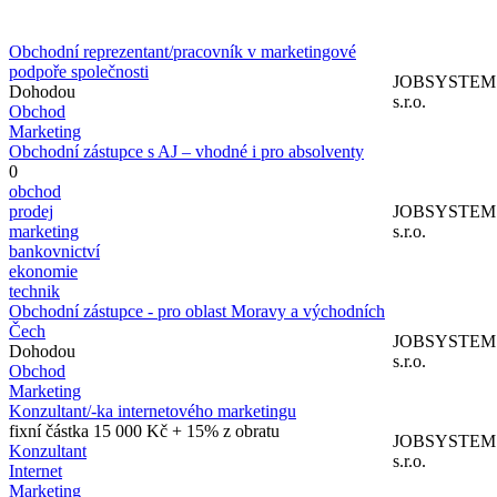
Obchodní reprezentant/pracovník v marketingové
podpoře společnosti
JOBSYSTEM
Dohodou
s.r.o.
Obchod
Marketing
Obchodní zástupce s AJ – vhodné i pro absolventy
0
obchod
prodej
JOBSYSTEM
marketing
s.r.o.
bankovnictví
ekonomie
technik
Obchodní zástupce - pro oblast Moravy a východních
Čech
JOBSYSTEM
Dohodou
s.r.o.
Obchod
Marketing
Konzultant/-ka internetového marketingu
fixní částka 15 000 Kč + 15% z obratu
JOBSYSTEM
Konzultant
s.r.o.
Internet
Marketing