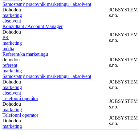
Samostatný pracovník marketingu - absolvent
Dohodou
JOBSYSTEM
marketing
s.r.o.
absolvent
Konzultant / Account Manager
Dohodou
JOBSYSTEM
PR
s.r.o.
marketing
média
Referent/ka marketingu
dohodou
JOBSYSTEM
referent
s.r.o.
marketing
Samostatný pracovník marketingu - absolvent
Dohodou
JOBSYSTEM
marketing
s.r.o.
absolvent
Telefonní operátor
JOBSYSTEM
Dohodou
s.r.o.
marketing
Telefonní operátor
JOBSYSTEM
Dohodou
s.r.o.
marketing