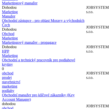
Marketingový manažer
Dohodou
JOBSYSTEM
Marketing
s.r.o.
Manažer
Obchodní zástupce - pro oblast Moravy a východních
Čech
JOBSYSTEM
Dohodou
s.r.o.
Obchod
Marketing
Marketingový manažer - propagace
Dohodou
JOBSYSTEM
HPP
s.r.o.
Marketing
Obchodní a technický pracovník pro podlahové
krytiny
0
obchod
JOBSYSTEM
prodej
s.r.o.
stavebnictví
marketing
podlahy
Obchodní manažer pro klíčové zákazníky (Key
Account Manager)
dohodou
JOBSYSTEM
obchod