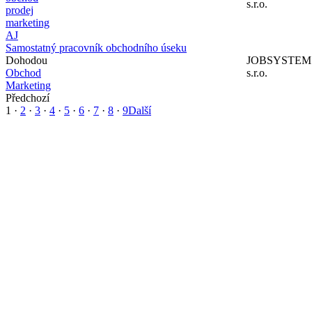
s.r.o.
prodej
marketing
AJ
Samostatný pracovník obchodního úseku
Dohodou
JOBSYSTEM
Obchod
s.r.o.
Marketing
Předchozí
1
·
2
·
3
·
4
·
5
·
6
·
7
·
8
·
9
Další