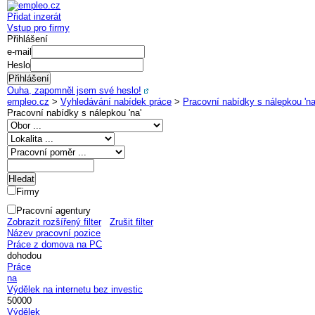
Přidat inzerát
Vstup pro firmy
Přihlášení
e-mail
Heslo
Ouha, zapomněl jsem své heslo!
empleo.cz
>
Vyhledávání nabídek práce
>
Pracovní nabídky s nálepkou 'na
Pracovní nabídky s nálepkou '
na
'
Firmy
Pracovní agentury
Zobrazit rozšířený filter
Zrušit filter
Název pracovní pozice
Práce z domova na PC
dohodou
Práce
na
Výdělek na internetu bez investic
50000
Výdělek