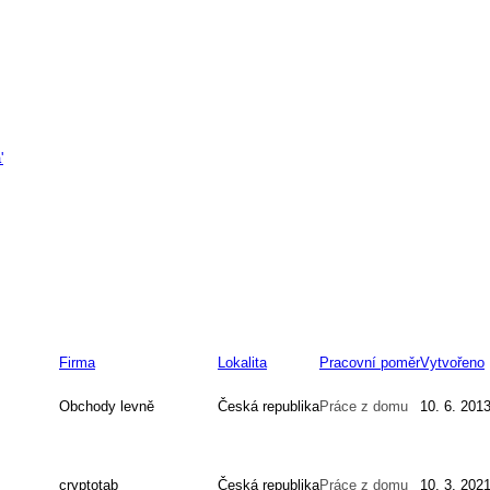
'
Firma
Lokalita
Pracovní poměr
Vytvořeno
Obchody levně
Česká republika
Práce z domu
10. 6. 201
cryptotab
Česká republika
Práce z domu
10. 3. 202