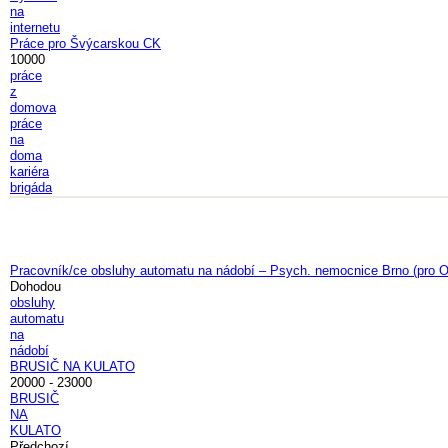
na
internetu
Práce pro Švýcarskou CK
10000
práce
z
domova
práce
na
doma
kariéra
brigáda
Pracovník/ce obsluhy automatu na nádobí – Psych. nemocnice Brno (pro 
Dohodou
obsluhy
automatu
na
nádobí
BRUSIČ NA KULATO
20000 - 23000
BRUSIČ
NA
KULATO
Předchozí