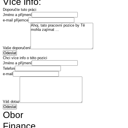
Více info:
Doporučte tuto práci
Jméno a příjmení
e-mail příjemce
Vaše doporučení
Chci více info o této pozici
Jméno a příjmení
Telefon
e-mail
Váš dotaz
Obor
Finance