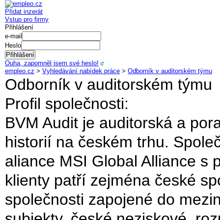
Přidat inzerát
Vstup pro firmy
Přihlášení
e-mail
Heslo
Ouha, zapomněl jsem své heslo!
empleo.cz
>
Vyhledávání nabídek práce
>
Odborník v auditorském týmu
Odborník v auditorském týmu
Profil společnosti:
BVM Audit je auditorská a por
historií na českém trhu. Spol
aliance MSI Global Alliance s p
klienty patří zejména české sp
společnosti zapojené do mezin
subjekty, české neziskové, roz