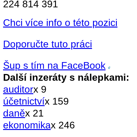
224 814 391
Chci více info o této pozici
Doporučte tuto práci
Šup s tím na FaceBook
Další inzeráty s nálepkami:
auditor
x 9
účetnictví
x 159
daně
x 21
ekonomika
x 246