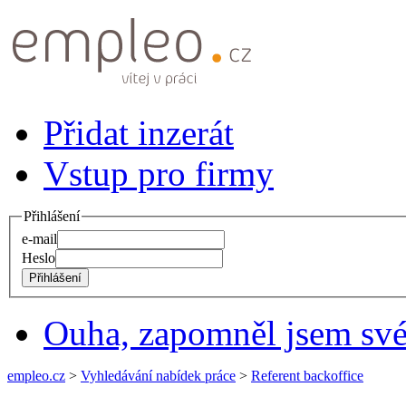
Přidat inzerát
Vstup pro firmy
Přihlášení
e-mail
Heslo
Ouha, zapomněl jsem své
empleo.cz
>
Vyhledávání nabídek práce
>
Referent backoffice