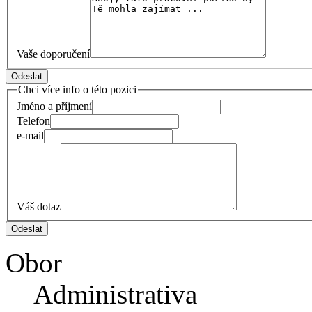
Vaše doporučení
Chci více info o této pozici
Jméno a příjmení
Telefon
e-mail
Váš dotaz
Obor
Administrativa