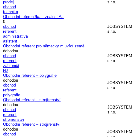
prodej
s.r.o.
obchod
technika
Obchodní referent/ka – znalost AJ
0
obchod
JOBSYSTEM
referent
s.r.o.
administrativa
asistent
Obchodní referent pro německy mluvící země
dohodou
obchod
JOBSYSTEM
referent
s.r.o.
zahraničí
NJ
Obchodní referent – polygrafie
dohodou
JOBSYSTEM
obchod
s.r.o.
referent
polygrafie
Obchodní referent – strojírenství
dohodou
JOBSYSTEM
obchod
s.r.o.
referent
strojírenství
Obchodní referent – strojírenství
dohodou
JOBSYSTEM
obchod
s.r.o.