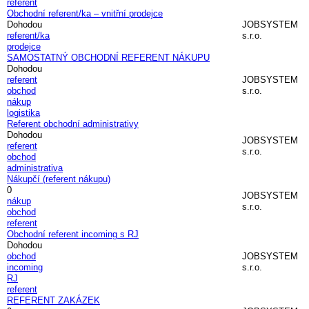
referent
Obchodní referent/ka – vnitřní prodejce
Dohodou
JOBSYSTEM
referent/ka
s.r.o.
prodejce
SAMOSTATNÝ OBCHODNÍ REFERENT NÁKUPU
Dohodou
referent
JOBSYSTEM
obchod
s.r.o.
nákup
logistika
Referent obchodní administrativy
Dohodou
JOBSYSTEM
referent
s.r.o.
obchod
administrativa
Nákupčí (referent nákupu)
0
JOBSYSTEM
nákup
s.r.o.
obchod
referent
Obchodní referent incoming s RJ
Dohodou
obchod
JOBSYSTEM
incoming
s.r.o.
RJ
referent
REFERENT ZAKÁZEK