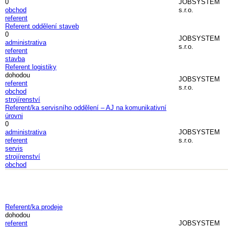
0
JOBSYSTEM
obchod
s.r.o.
referent
Referent oddělení staveb
0
JOBSYSTEM
administrativa
s.r.o.
referent
stavba
Referent logistiky
dohodou
JOBSYSTEM
referent
s.r.o.
obchod
strojírenství
Referent/ka servisního oddělení – AJ na komunikativní
úrovni
0
administrativa
JOBSYSTEM
referent
s.r.o.
servis
strojírenství
obchod
Referent/ka prodeje
dohodou
referent
JOBSYSTEM