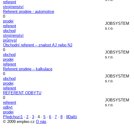
referent
strojírenství
Referent prodeje - automotive
0
prodej
JOBSYSTEM
referent
s.r.o.
obchod
strojírenství
průmysl
Obchodní referent – znalost AJ nebo NJ
0
JOBSYSTEM
obchod
s.r.o.
prodej
referent
Referent prodeje – kalkulace
0
JOBSYSTEM
obchod
s.r.o.
prodej
referent
REFERENT ODBYTU
0
JOBSYSTEM
referent
s.r.o.
odbyt
prodej
Předchozí
1
·
2
·
3
·
4
·
5
·
6
·
7
·
8
·
9
Další
© 2009 empleo.cz
O nás