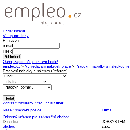
Přidat inzerát
Vstup pro firmy
Přihlášení
e-mail
Heslo
Ouha, zapomněl jsem své heslo!
empleo.cz
>
Vyhledávání nabídek práce
>
Pracovní nabídky s nálepkou 'ref
Pracovní nabídky s nálepkou '
referent
'
Zobrazit rozšířený filter
Zrušit filter
Název pracovní pozice
Firma
Odborný referent pro zahraniční obchod
Dohodou
JOBSYSTEM
obchod
s.r.o.