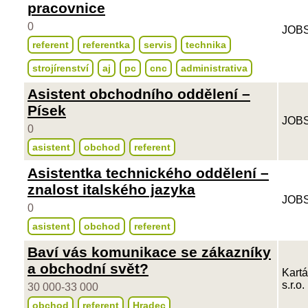
pracovnice
0
JOBS
referent
referentka
servis
technika
strojírenství
aj
pc
cnc
administrativa
Asistent obchodního oddělení –
Písek
JOBS
0
asistent
obchod
referent
Asistentka technického oddělení –
znalost italského jazyka
JOBS
0
asistent
obchod
referent
Baví vás komunikace se zákazníky
a obchodní svět?
Kart
s.r.o.
30 000-33 000
obchod
referent
Hradec