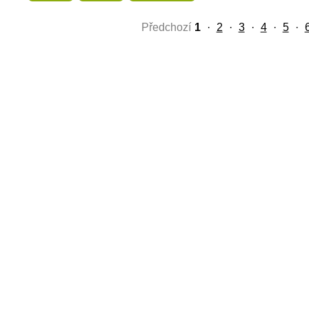
Předchozí
1
·
2
·
3
·
4
·
5
·