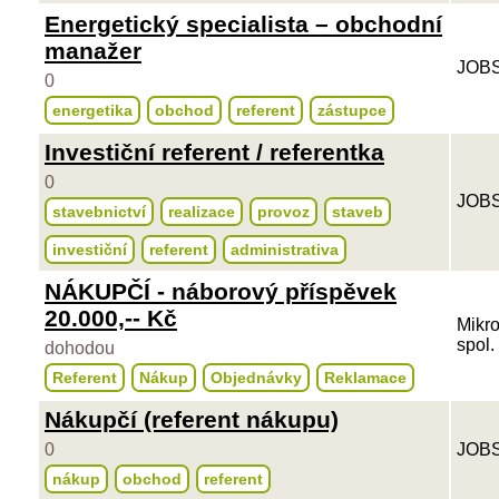
Energetický specialista – obchodní
manažer
JOBS
0
energetika
obchod
referent
zástupce
Investiční referent / referentka
0
JOBS
stavebnictví
realizace
provoz
staveb
investiční
referent
administrativa
NÁKUPČÍ - náborový příspěvek
20.000,-- Kč
Mikro
spol. 
dohodou
Referent
Nákup
Objednávky
Reklamace
Nákupčí (referent nákupu)
0
JOBS
nákup
obchod
referent