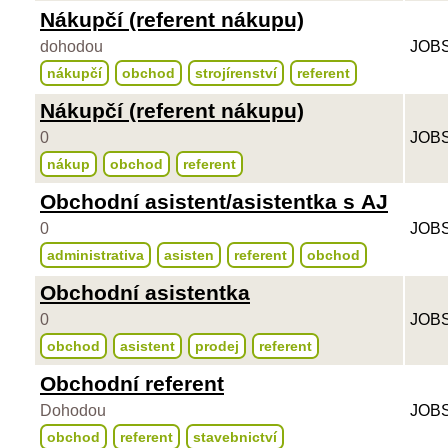
Nákupčí (referent nákupu)
dohodou
JOBS
nákupčí
obchod
strojírenství
referent
Nákupčí (referent nákupu)
0
JOBS
nákup
obchod
referent
Obchodní asistent/asistentka s AJ
0
JOBS
administrativa
asisten
referent
obchod
Obchodní asistentka
0
JOBS
obchod
asistent
prodej
referent
Obchodní referent
Dohodou
JOBS
obchod
referent
stavebnictví