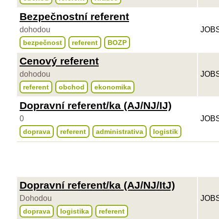
Bezpečnostní referent
dohodou
JOBS
bezpečnost
referent
BOZP
Cenový referent
dohodou
JOBS
referent
obchod
ekonomika
Dopravní referent/ka (AJ/NJ/IJ)
0
JOBS
doprava
referent
administrativa
logistik
Dopravní referent/ka (AJ/NJ/ItJ)
Dohodou
JOBS
doprava
logistika
referent