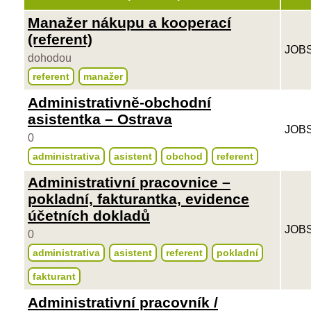
Manažer nákupu a kooperací
(referent)
JOBS
dohodou
referent
manažer
Administrativně-obchodní
asistentka – Ostrava
JOBS
0
administrativa
asistent
obchod
referent
Administrativní pracovnice –
pokladní, fakturantka, evidence
účetních dokladů
JOBS
0
administrativa
asistent
referent
pokladní
fakturant
Administrativní pracovník /